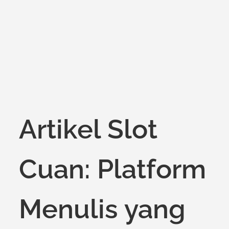
on
Artikel Slot
Cuan: Platform
Menulis yang