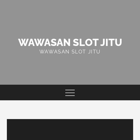
Skip
to
content
WAWASAN SLOT JITU
WAWASAN SLOT JITU