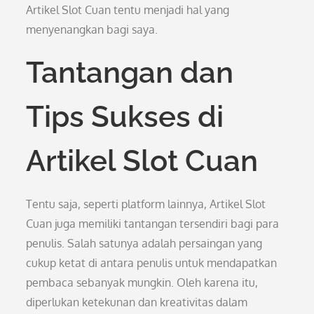
Artikel Slot Cuan tentu menjadi hal yang
menyenangkan bagi saya.
Tantangan dan
Tips Sukses di
Artikel Slot Cuan
Tentu saja, seperti platform lainnya, Artikel Slot
Cuan juga memiliki tantangan tersendiri bagi para
penulis. Salah satunya adalah persaingan yang
cukup ketat di antara penulis untuk mendapatkan
pembaca sebanyak mungkin. Oleh karena itu,
diperlukan ketekunan dan kreativitas dalam