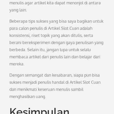
menulis agar artikel kita dapat menonjol di antara
yang lain.
Beberapa tips sukses yang bisa saya bagikan untuk
para calon penulis di Artikel Slot Cuan adalah
konsistensi, riset topik yang akan ditulis, serta
berani bereksperimen dengan gaya penulisan yang
berbeda. Selain itu, jangan lupa untuk selalu
membaca artikel dari penulis lain dan belajar dari
mereka.
Dengan semangat dan kesabaran, siapa pun bisa
sukses menjadi penulis handal di Artikel Slot Cuan
dan menikmati keseruan menulis sambil
menghasilkan uang.
Kesimpulan