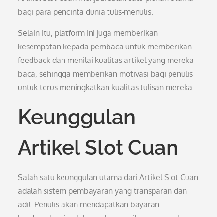
bagi para pencinta dunia tulis-menulis.
Selain itu, platform ini juga memberikan
kesempatan kepada pembaca untuk memberikan
feedback dan menilai kualitas artikel yang mereka
baca, sehingga memberikan motivasi bagi penulis
untuk terus meningkatkan kualitas tulisan mereka.
Keunggulan
Artikel Slot Cuan
Salah satu keunggulan utama dari Artikel Slot Cuan
adalah sistem pembayaran yang transparan dan
adil. Penulis akan mendapatkan bayaran