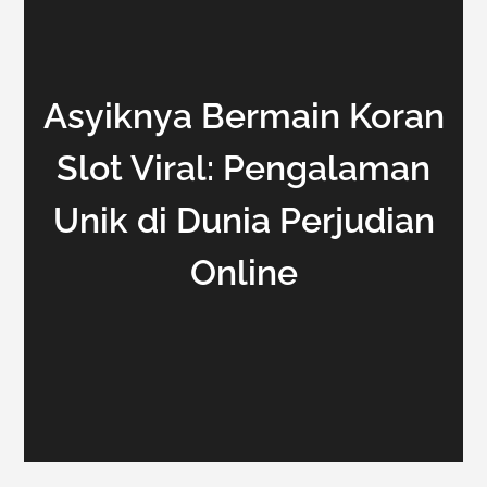
Asyiknya Bermain Koran
Slot Viral: Pengalaman
Unik di Dunia Perjudian
Online