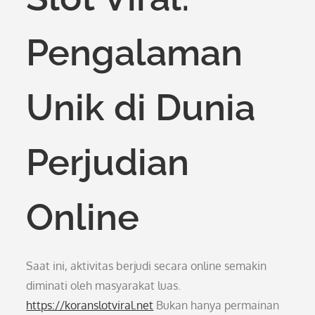
Pengalaman
Unik di Dunia
Perjudian
Online
Saat ini, aktivitas berjudi secara online semakin
diminati oleh masyarakat luas.
https://koranslotviral.net
Bukan hanya permainan