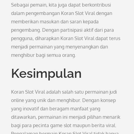
Sebagai pemain, kita juga dapat berkontribusi
dalam pengembangan Koran Slot Viral dengan
memberikan masukan dan saran kepada
pengembang. Dengan partisipasi aktif dari para
pengguna, diharapkan Koran Slot Viral dapat terus
menjadi permainan yang menyenangkan dan
menghibur bagi semua orang.
Kesimpulan
Koran Slot Viral adalah salah satu permainan judi
online yang unik dan menghibur. Dengan konsep
yang inovatif dan beragam manfaat yang
ditawarkan, permainan ini menjadi pilihan menarik
bagi para pecinta game slot maupun berita viral.
Pengalaman bermain Koran Slot Viral tidak hanya