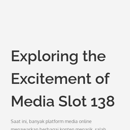
Exploring the
Excitement of
Media Slot 138
Saat ini, banyak platform media online
menawarkan berbagai konten menarik, salah