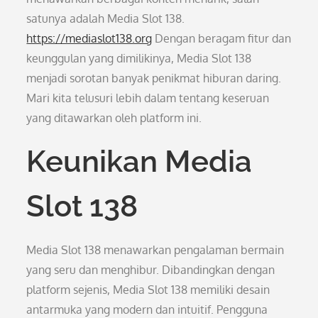
satunya adalah Media Slot 138.
https://mediaslot138.org
Dengan beragam fitur dan
keunggulan yang dimilikinya, Media Slot 138
menjadi sorotan banyak penikmat hiburan daring.
Mari kita telusuri lebih dalam tentang keseruan
yang ditawarkan oleh platform ini.
Keunikan Media
Slot 138
Media Slot 138 menawarkan pengalaman bermain
yang seru dan menghibur. Dibandingkan dengan
platform sejenis, Media Slot 138 memiliki desain
antarmuka yang modern dan intuitif. Pengguna