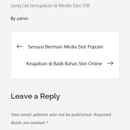
yang tak terlupakan di Media Slot 138!
By
admin
Post
Sensasi Bermain Media Slot Populer
navigation
Keajaiban di Balik Bahas Slot Online
Leave a Reply
Your email address will not be published.
Required
fields are marked
*