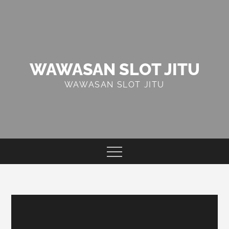
Skip
to
content
WAWASAN SLOT JITU
WAWASAN SLOT JITU