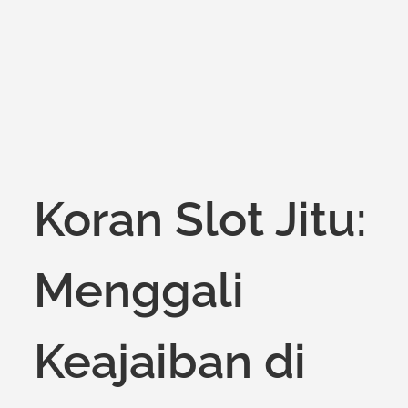
on
Koran Slot Jitu:
Menggali
Keajaiban di