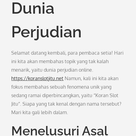
Dunia
Perjudian
Selamat datang kembali, para pembaca setia! Hari
ini kita akan membahas topik yang tak kalah
menarik, yaitu dunia perjudian online.
https://koranslotjitu.net
Namun, kali ini kita akan
fokus membahas sebuah fenomena unik yang
sedang ramai diperbincangkan, yaitu “Koran Slot
Jitu”. Siapa yang tak kenal dengan nama tersebut?
Mari kita gali lebih dalam.
Menelusuri Asal