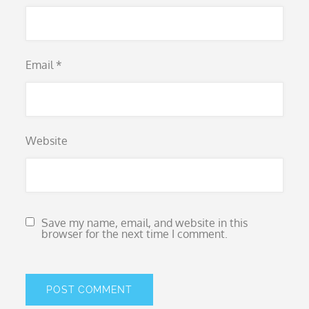
Email
*
Website
Save my name, email, and website in this
browser for the next time I comment.