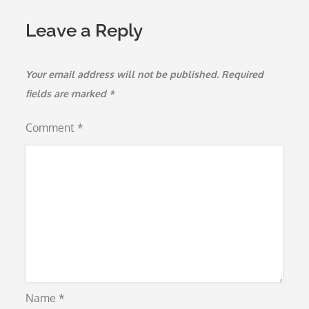
Leave a Reply
Your email address will not be published.
Required
fields are marked
*
Comment
*
Name
*