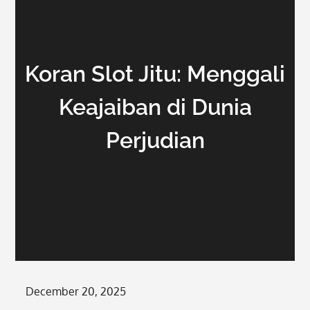
Koran Slot Jitu: Menggali
Keajaiban di Dunia
Perjudian
Posted
December 20, 2025