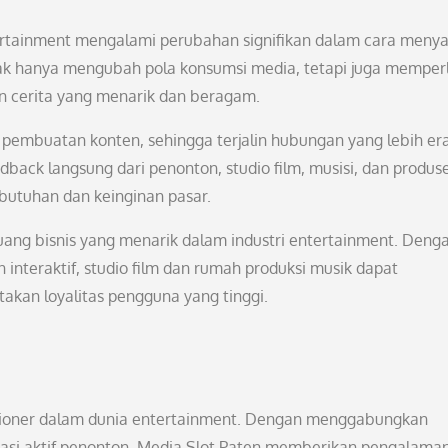
ertainment mengalami perubahan signifikan dalam cara menya
idak hanya mengubah pola konsumsi media, tetapi juga memper
an cerita yang menarik dan beragam.
 pembuatan konten, sehingga terjalin hubungan yang lebih er
ack langsung dari penonton, studio film, musisi, dan produs
ebutuhan dan keinginan pasar.
luang bisnis yang menarik dalam industri entertainment. Deng
interaktif, studio film dan rumah produksi musik dapat
kan loyalitas pengguna yang tinggi.
usioner dalam dunia entertainment. Dengan menggabungkan
isipasi aktif penonton, Media Slot Paten memberikan pengalama