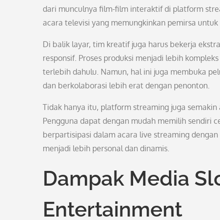
dari munculnya film-film interaktif di platform s
acara televisi yang memungkinkan pemirsa untuk m
Di balik layar, tim kreatif juga harus bekerja ek
responsif. Proses produksi menjadi lebih kompleks
terlebih dahulu. Namun, hal ini juga membuka pel
dan berkolaborasi lebih erat dengan penonton.
Tidak hanya itu, platform streaming juga semakin a
Pengguna dapat dengan mudah memilih sendiri cer
berpartisipasi dalam acara live streaming denga
menjadi lebih personal dan dinamis.
Dampak Media Slot
Entertainment