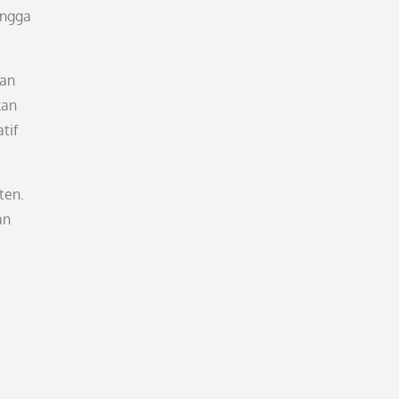
ingga
dan
kan
tif
ten.
an