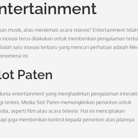
ntertainment
an musik, atau menikmati acara televisi? Entertainment telah
n inovasi terus dilakukan untuk memberikan pengalaman terba
Salah satu inovasi terbaru yang mencuri perhatian adalah Me
 fenomena ini.
lot Paten
unia entertainment yang menghadirkan pengalaman interakti
 terkini, Media Slot Paten memungkinkan penonton untuk
dia, seperti film atau acara televisi. Hal ini menciptakan
api juga memberikan kontrol kepada penonton atas jalannya