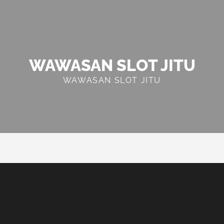
WAWASAN SLOT JITU
WAWASAN SLOT JITU