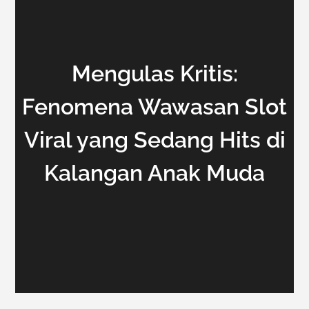
Mengulas Kritis:
Fenomena Wawasan Slot
Viral yang Sedang Hits di
Kalangan Anak Muda