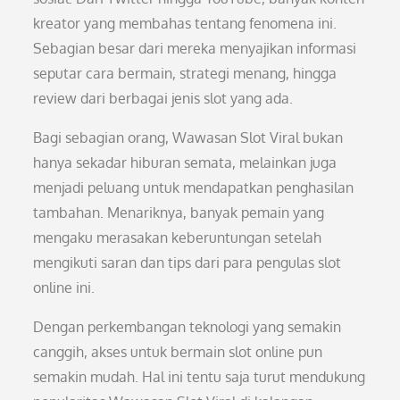
kreator yang membahas tentang fenomena ini.
Sebagian besar dari mereka menyajikan informasi
seputar cara bermain, strategi menang, hingga
review dari berbagai jenis slot yang ada.
Bagi sebagian orang, Wawasan Slot Viral bukan
hanya sekadar hiburan semata, melainkan juga
menjadi peluang untuk mendapatkan penghasilan
tambahan. Menariknya, banyak pemain yang
mengaku merasakan keberuntungan setelah
mengikuti saran dan tips dari para pengulas slot
online ini.
Dengan perkembangan teknologi yang semakin
canggih, akses untuk bermain slot online pun
semakin mudah. Hal ini tentu saja turut mendukung