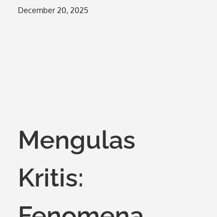
Posted
December 20, 2025
on
Mengulas
Kritis:
Fenomena