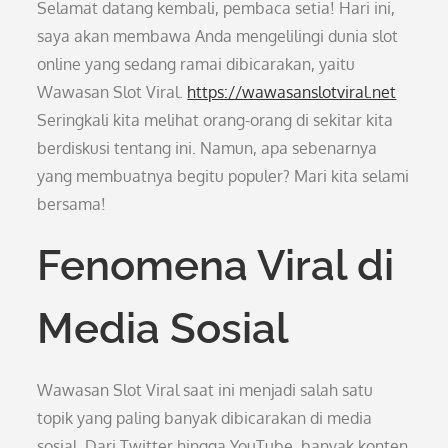
Selamat datang kembali, pembaca setia! Hari ini,
saya akan membawa Anda mengelilingi dunia slot
online yang sedang ramai dibicarakan, yaitu
Wawasan Slot Viral.
https://wawasanslotviral.net
Seringkali kita melihat orang-orang di sekitar kita
berdiskusi tentang ini. Namun, apa sebenarnya
yang membuatnya begitu populer? Mari kita selami
bersama!
Fenomena Viral di
Media Sosial
Wawasan Slot Viral saat ini menjadi salah satu
topik yang paling banyak dibicarakan di media
sosial. Dari Twitter hingga YouTube, banyak konten