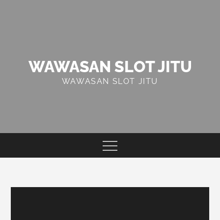
Skip
to
content
WAWASAN SLOT JITU
WAWASAN SLOT JITU