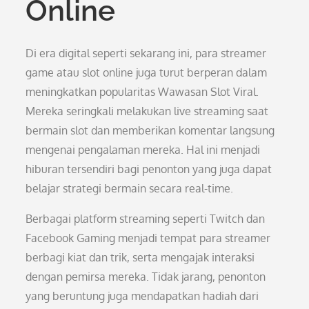
Online
Di era digital seperti sekarang ini, para streamer
game atau slot online juga turut berperan dalam
meningkatkan popularitas Wawasan Slot Viral.
Mereka seringkali melakukan live streaming saat
bermain slot dan memberikan komentar langsung
mengenai pengalaman mereka. Hal ini menjadi
hiburan tersendiri bagi penonton yang juga dapat
belajar strategi bermain secara real-time.
Berbagai platform streaming seperti Twitch dan
Facebook Gaming menjadi tempat para streamer
berbagi kiat dan trik, serta mengajak interaksi
dengan pemirsa mereka. Tidak jarang, penonton
yang beruntung juga mendapatkan hadiah dari